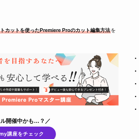
ットを使ったPremiere Proのカット編集方法
を
ール開催中かも…？／
emy講座をチェック