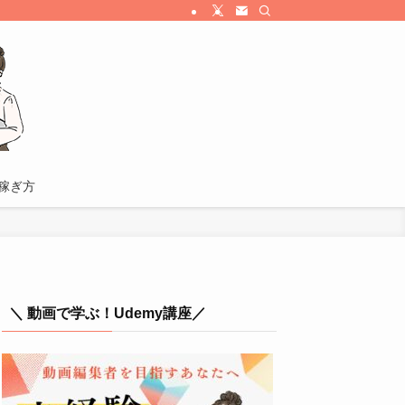
稼ぎ方
＼ 動画で学ぶ！Udemy講座／