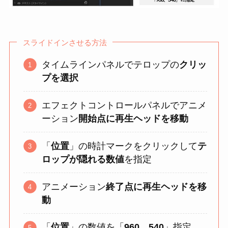
スライドインさせる方法
タイムラインパネルでテロップの
クリッ
プを選択
エフェクトコントロールパネルでアニメ
ーション
開始点に再生ヘッドを移動
「
位置
」の時計マークをクリックして
テ
ロップが隠れる数値
を指定
アニメーション
終了点に再生ヘッドを移
動
「
位置
」の数値を「
960、540
」指定