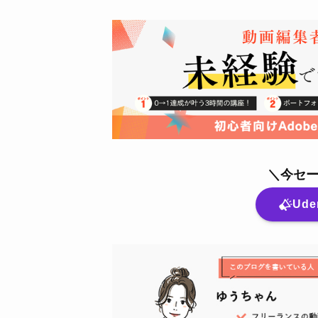
＼今セ
Ud