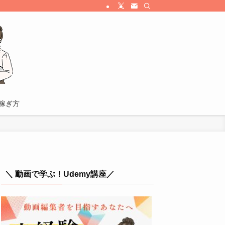
稼ぎ方
＼ 動画で学ぶ！Udemy講座／